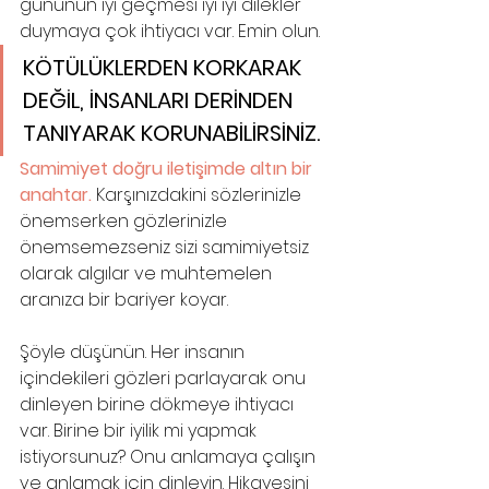
gününün iyi geçmesi iyi iyi dilekler 
duymaya çok ihtiyacı var. Emin olun.
KÖTÜLÜKLERDEN KORKARAK 
DEĞİL, İNSANLARI DERİNDEN 
TANIYARAK KORUNABİLİRSİNİZ.
Samimiyet doğru iletişimde altın bir 
anahtar.
 Karşınızdakini sözlerinizle 
önemserken gözlerinizle 
önemsemezseniz sizi samimiyetsiz 
olarak algılar ve muhtemelen 
aranıza bir bariyer koyar. 
Şöyle düşünün. Her insanın 
içindekileri gözleri parlayarak onu 
dinleyen birine dökmeye ihtiyacı 
var. Birine bir iyilik mi yapmak 
istiyorsunuz? Onu anlamaya çalışın 
ve anlamak için dinleyin. Hikayesini 