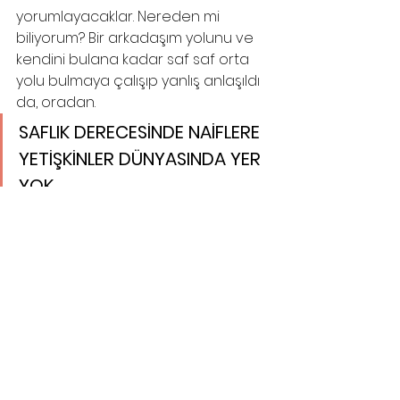
yorumlayacaklar. Nereden mi 
biliyorum? Bir arkadaşım yolunu ve 
kendini bulana kadar saf saf orta 
yolu bulmaya çalışıp yanlış anlaşıldı 
da, oradan.
SAFLIK DERECESİNDE NAİFLERE 
YETİŞKİNLER DÜNYASINDA YER 
YOK. 
Peki siz kimseye kötülük yapmazken 
sizi zor durumda bırakmaya çalışan 
insanlara karşı ne yapacaksınız? 
Saflık derecesinde naiflere 
yetişkinler dünyasında yer yok. 
Zaten doğru, dürüst, tutarlı ve 
nazikseniz o çerçevede bir 
tanınırlığınız olacak ki bu sizin için 
artı bir puan. 