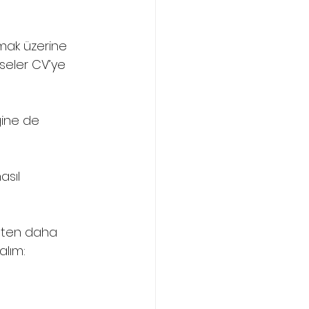
mak üzerine 
rseler CV’ye 
ğine de 
asıl 
aten daha 
alım: