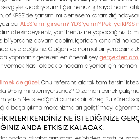
 sevgiyle kucaklıyorum. Eğer henüz iş hayatına mı atı
, of KPSS’de şansımı mı denesem kararsızlığındaysanı
azı bu: 
ALES’e mi girsem? YDS’ye mi? Peki ya KPSS 
r adım ötesindeyseniz, yani henüz ne yapacağınızı bil
 biliyorsanız devam edelim. İçeriden kendinizi ne ka
nda öyle değilsiniz. Olağan ve normal bir yerdesiniz. Üs
umda yapmanız gereken en önemli şey 
gerçekten am
ar vermek. Nasıl olacak o hocam diyenler için hemen 
ilmek de güzel. 
Onu referans alarak tam tersini istedi
sela 9-5 iş mi istemiyorsunuz? O zaman esnek çalışma
 yazın. Ne istediğinizi bulmak bir süreç. Bu süreci sağl
ağlıklı başa çıkma mekanizmaları geliştirmeyi öğrenme
İKİRLERİ KENDİNİZ NE İSTEDİĞİNİZE GER
ĞİNİZ ANDA ETKİSİZ KALACAK. 
arınızdan, akrabalarınızdan, eşinizden, dostunuzdan