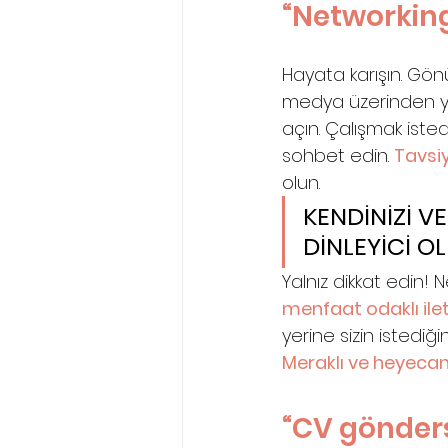
“Networking
Hayata karışın. Gönül
medya üzerinden yeten
açın. Çalışmak isted
sohbet edin. 
Tavsiy
olun. 
KENDİNİZİ VE
DİNLEYİCİ OL
Yalnız dikkat edin!
menfaat odaklı ile
yerine sizin istediği
Meraklı ve heyecanl
“CV gönder