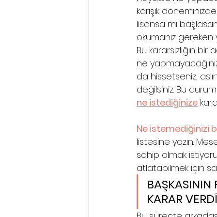
karışık döneminizde
lisansa mı başlasam
okumanız gereken y
Bu kararsızlığın bi
ne yapmayacağınızı
da hissetseniz, aslı
değilsiniz. Bu dur
ne istediğinize
 kar
Ne istemediğinizi b
listesine yazın. Me
sahip olmak istiyorum
atlatabilmek için s
BAŞKASININ F
KARAR VERDİ
Bu süreçte arkadaşl