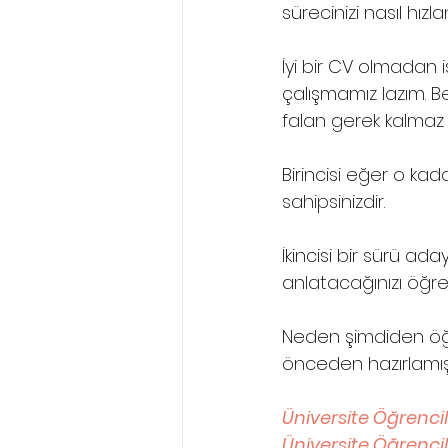
sürecinizi nasıl hız
İyi bir CV olmadan 
çalışmamız lazım. B
falan gerek kalmaz di
Birincisi eğer o kad
sahipsinizdir. 
İkincisi bir sürü ad
anlatacağınızı öğre
Neden şimdiden öğr
önceden hazırlamış
Üniversite Öğrencil
Üniversite Öğrencil