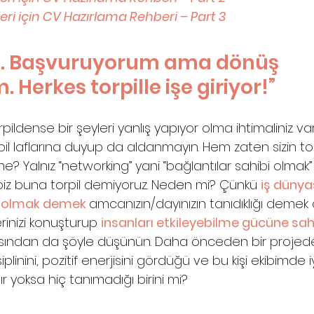
eri için CV Hazırlama Rehberi – Part 3
. Başvuruyorum ama dönüş 
Herkes torpille işe giriyor!”
ldense bir şeyleri yanlış yapıyor olma ihtimaliniz var.
l laflarına duyup da aldanmayın. Hem zaten sizin to
ne? Yalnız “networking” yani “bağlantılar sahibi olmak” iy
e biz buna torpil demiyoruz. Neden mi? Çünkü 
iş dünya
p olmak demek 
amcanızın/dayınızın tanıdıklığı demek d
erinizi konuşturup 
insanları etkileyebilme gücüne sah
ısından da şöyle düşünün. Daha önceden bir projed
iplinini, pozitif enerjisini gördüğü ve bu kişi ekibimde i
alır yoksa hiç tanımadığı birini mi?