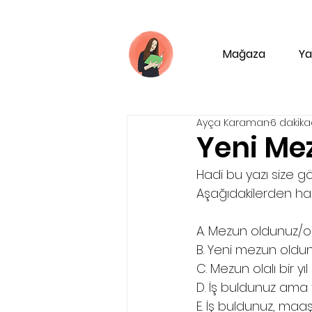
Mağaza
Ya
Ayça Karaman
6 dakik
Yeni Mez
Hadi bu yazı size gö
Aşağıdakilerden hang
A. Mezun oldunuz/o
B. Yeni mezun oldun
C. Mezun olalı bir y
D. İş buldunuz ama 
E. İş buldunuz, ma