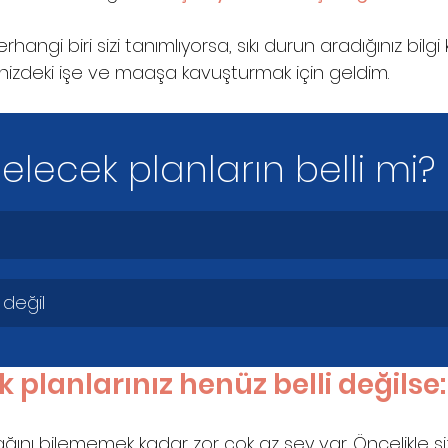
hangi biri sizi tanımlıyorsa, sıkı durun aradığınız bilgi
linizdeki işe ve maaşa kavuşturmak için geldim.
elecek planların belli mi?
 değil
 planlarınız henüz belli değilse:
nı bilememek kadar zor çok az şey var. Öncelikle siz