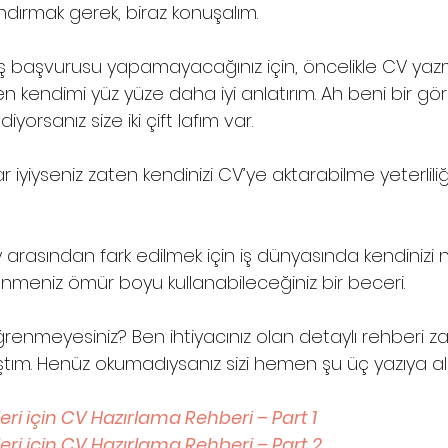
landırmak gerek, biraz konuşalım.
iş başvurusu yapamayacağınız için, öncelikle CV yaz
en kendimi yüz yüze daha iyi anlatırım. Ah beni bir gö
yorsanız size iki çift lafım var. 
ar iyiyseniz zaten kendinizi CV’ye aktarabilme yeterlili
ay arasından fark edilmek için iş dünyasında kendinizi n
nmeniz ömür boyu kullanabileceğiniz bir beceri. 
enmeyesiniz? Ben ihtiyacınız olan detaylı rehberi z
tım. Henüz okumadıysanız sizi hemen şu üç yazıya al
eri için CV Hazırlama Rehberi – Part 1
eri için CV Hazırlama Rehberi – Part 2