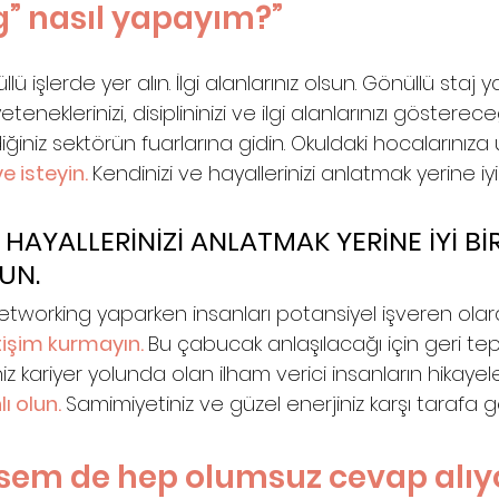
” nasıl yapayım?” 
lü işlerde yer alın. İlgi alanlarınız olsun. Gönüllü staj y
eklerinizi, disiplininizi ve ilgi alanlarınızı gösterece
iğiniz sektörün fuarlarına gidin. Okuldaki hocalarınıza
e isteyin. 
Kendinizi ve hayallerinizi anlatmak yerine iyi 
 HAYALLERİNİZİ ANLATMAK YERİNE İYİ BİR
UN. 
 Networking yaparken insanları potansiyel işveren ola
tişim kurmayın. 
Bu çabucak anlaşılacağı için geri tep
niz kariyer yolunda olan ilham verici insanların hikayeler
ı olun. 
Samimiyetiniz ve güzel enerjiniz karşı tarafa g
sem de hep olumsuz cevap alıy