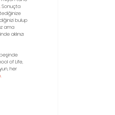
 
Sonuçta 
stediğinize 
iğinizi bulup 
nuz ama 
nde aklınızı 
r peşinde 
ol of Life, 
uyun, her 
.