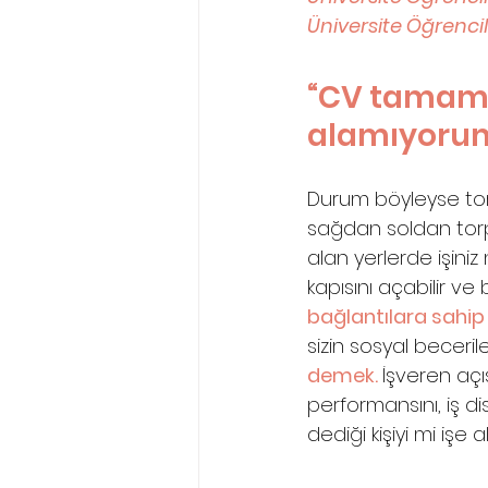
Üniversite Öğrencil
“CV tamam
alamıyorum. 
Durum böyleyse torpi
sağdan soldan torpi
alan yerlerde işiniz 
kapısını açabilir v
bağlantılara sahi
sizin sosyal beceril
demek. 
İşveren aç
performansını, iş dis
dediği kişiyi mi işe 