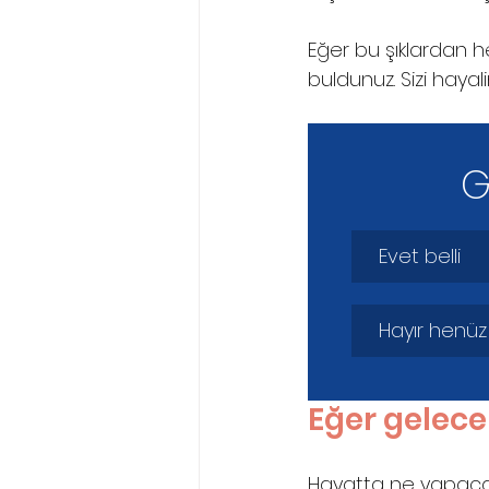
Eğer bu şıklardan her
buldunuz. Sizi haya
G
Evet belli
Hayır henüz
Eğer gelecek
Hayatta ne yapacağı