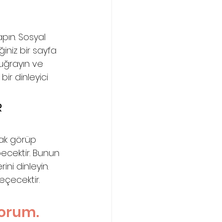
apın. Sosyal 
ğiniz bir sayfa 
 uğrayın ve 
bir dinleyici 
 
rak görüp 
ecektir. Bunun 
ini dinleyin. 
eçecektir.
orum. 