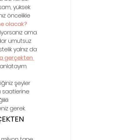
lsam, yüksek 
z öncelikle 
ne olacak?
miyorsanız ama 
dar umutsuz 
telik yalnız da 
a gerçekten 
anlatayım.
ğiniz şeyler 
 saatlerine 
ıklı 
niz gerek.
ÇEKTEN 
 milyon tane 