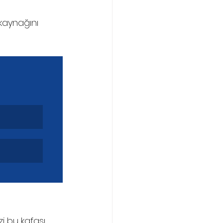
 kaynağını 
i bu kafası 