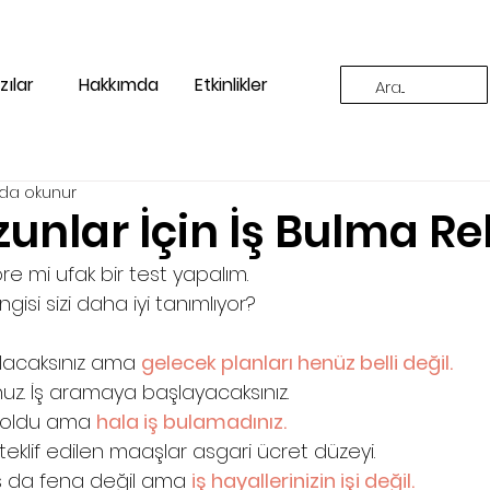
zılar
Hakkımda
Etkinlikler
ada okunur
unlar İçin İş Bulma Re
re mi ufak bir test yapalım.
isi sizi daha iyi tanımlıyor?
lacaksınız ama 
gelecek planları henüz belli değil.
uz. İş aramaya başlayacaksınız.
ıl oldu ama 
hala iş bulamadınız.
teklif edilen maaşlar asgari ücret düzeyi.
aş da fena değil ama 
iş hayallerinizin işi değil.