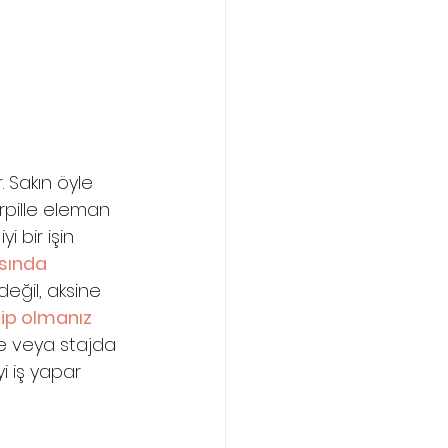
 Sakın öyle 
rpille eleman 
i bir işin 
sında 
eğil, aksine 
ip olmanız 
e veya stajda 
yi iş yapar 