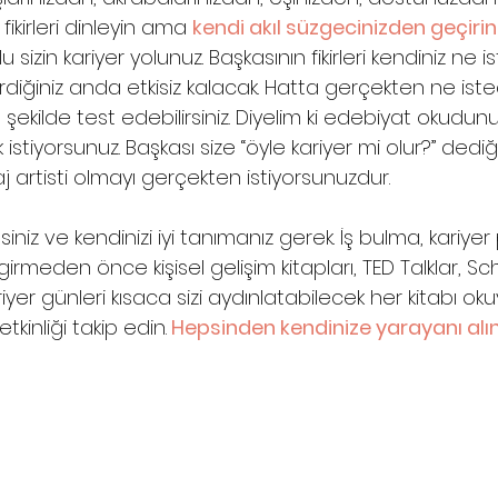
 fikirleri dinleyin ama 
kendi akıl süzgecinizden geçirin.
u sizin kariyer yolunuz. Başkasının fikirleri kendiniz ne i
diğiniz anda etkisiz kalacak. Hatta gerçekten ne isted
 şekilde test edebilirsiniz. Diyelim ki edebiyat okudu
istiyorsunuz. Başkası size “öyle kariyer mi olur?” dediği
 artisti olmayı gerçekten istiyorsunuzdur.
siniz ve kendinizi iyi tanımanız gerek. İş bulma, kariye
rmeden önce kişisel gelişim kitapları, TED Talklar, Scho
kariyer günleri kısaca sizi aydınlatabilecek her kitabı ok
tkinliği takip edin.
 Hepsinden kendinize yarayanı alın