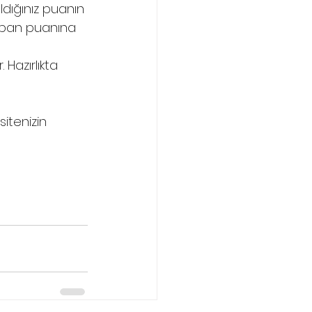
ldığınız puanın 
aban puanına 
Hazırlıkta 
sitenizin 