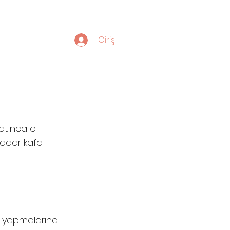
Giriş
latınca o 
kadar kafa 
ş yapmalarına 