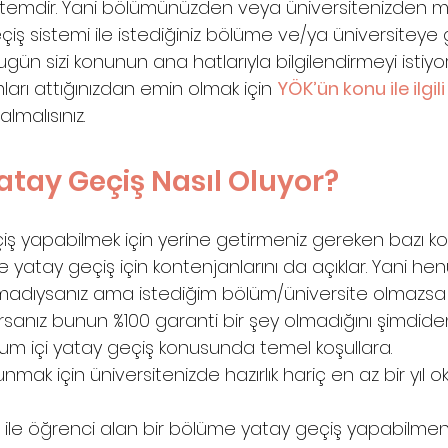
istemdir. Yani bölümünüzden veya üniversitenizden
çiş sistemi ile istediğiniz bölüme ve/ya üniversiteye 
bugün sizi konunun ana hatlarıyla bilgilendirmeyi isti
arı attığınızdan emin olmak için 
YÖK’ün konu ile ilgili
almalısınız.
atay Geçiş Nasıl Oluyor?
iş yapabilmek için yerine getirmeniz gereken bazı koşu
e yatay geçiş için kontenjanlarını da açıklar. Yani hen
madıysanız ama istediğim bölüm/üniversite olmazsa 
sanız bunun %100 garanti bir şey olmadığını şimdiden
rum içi yatay geçiş konusunda temel koşullara.
mak için üniversitenizde hazırlık hariç en az bir yıl 
ü ile öğrenci alan bir bölüme yatay geçiş yapabilmeni