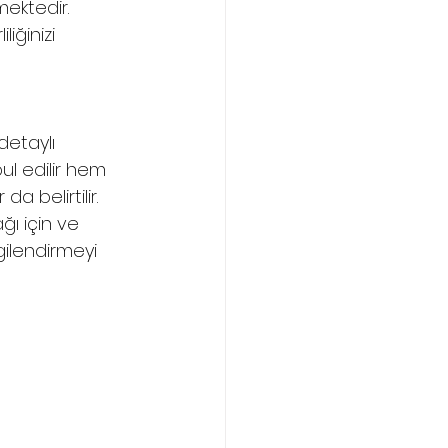
ektedir.
iğinizi 
etaylı 
l edilir hem 
 belirtilir. 
ı için ve 
ilendirmeyi 