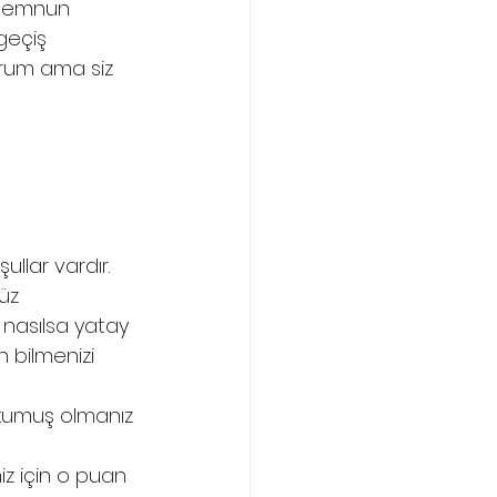
 memnun 
geçiş 
yorum ama siz 
 
llar vardır. 
üz 
nasılsa yatay 
 bilmenizi 
okumuş olmanız 
z için o puan 