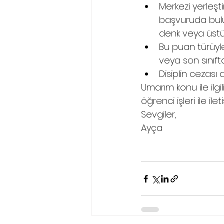
Merkezi yerleşti
başvuruda bul
denk veya üstü
Bu puan türüyle
veya son sınıft
Disiplin cezası
Umarım konu ile ilgil
öğrenci işleri ile ile
Sevgiler,
Ayça