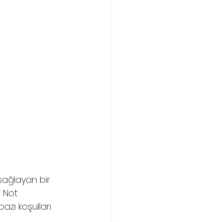
sağlayan bir 
l Not 
azı koşulları 