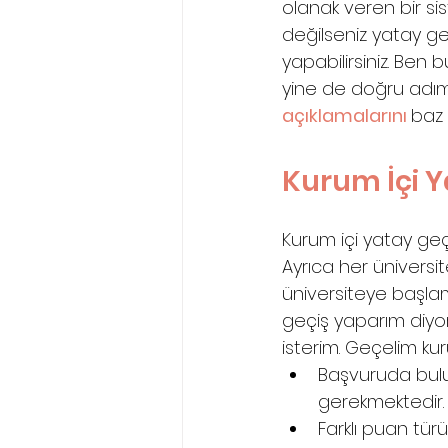
olanak veren bir s
değilseniz yatay ge
yapabilirsiniz. Ben 
yine de doğru adıml
açıklamalarını
baz 
Kurum İçi Y
Kurum içi yatay geç
Ayrıca her üniversit
üniversiteye başla
geçiş yaparım diyor
isterim. Geçelim ku
Başvuruda bulun
gerekmektedir.
Farklı puan tür