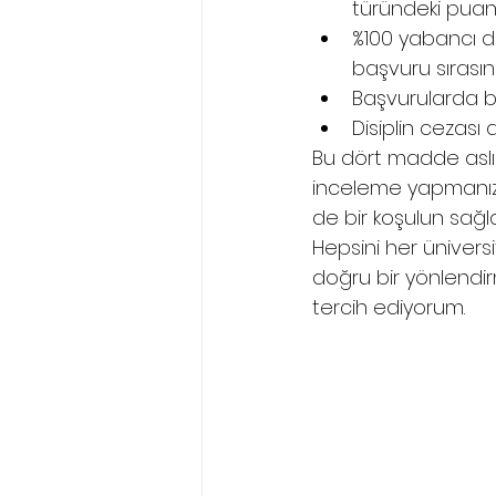
türündeki puan
%100 yabancı dil
başvuru sırası
Başvurularda be
Disiplin cezası
Bu dört madde aslı
inceleme yapmanızı 
de bir koşulun sağla
Hepsini her üniver
doğru bir yönlendir
tercih ediyorum.