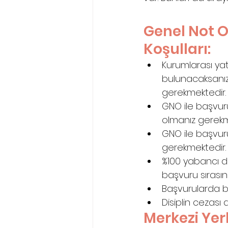
Genel Not O
Koşulları:
Kurumlarası ya
bulunacaksanı
gerekmektedir.
GNO ile başvuru
olmanız gerekm
GNO ile başvur
gerekmektedir.
%100 yabancı dil
başvuru sırası
Başvurularda be
Disiplin cezası
Merkezi Yerl