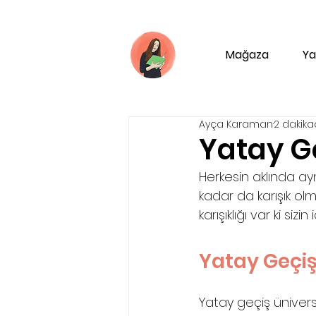
Mağaza
Ya
Ayça Karaman
2 dakik
Yatay Ge
Herkesin aklında ayn
kadar da karışık olm
karışıklığı var ki si
Yatay Geçiş
Yatay geçiş ünivers