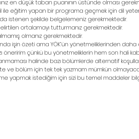
ınız en düşük taban puanının üstünde olması gerekm
 ile eğitim yapan bir programa geçmek için dil yeterlil
nda istenen şekilde belgelemeniz gerekmektedir.
lirtilen ortalamayı tutturmanız gerekmektedir.
 almamış olmanız gerekmektedir.
nda işin özeti ama YÖK’ün yönetmeliklerinden daha d
öneririm çünkü bu yönetmeliklerin hem son hali kabu
nmaması halinde bazı bölümlerde alternatif koşullar da
site ve bölüm için tek tek yazmam mümkün olmayacağ
me yapmak istediğim için sizi bu temel maddeler bilg