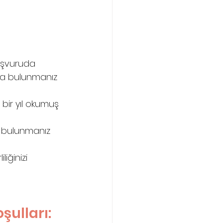
 
aşvuruda 
a bulunmanız 
bir yıl okumuş 
 bulunmanız 
iğinizi 
şulları: