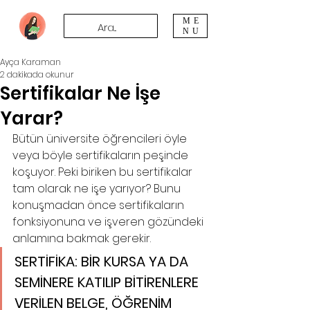
ME
NU
Ayça Karaman
2 dakikada okunur
Sertifikalar Ne İşe
Yarar?
Bütün üniversite öğrencileri öyle 
veya böyle sertifikaların peşinde 
koşuyor. Peki biriken bu sertifikalar 
tam olarak ne işe yarıyor? Bunu 
konuşmadan önce sertifikaların 
fonksiyonuna ve işveren gözündeki 
anlamına bakmak gerekir.
SERTİFİKA: 
BİR KURSA YA DA 
SEMİNERE KATILIP BİTİRENLERE 
VERİLEN BELGE, ÖĞRENİM 