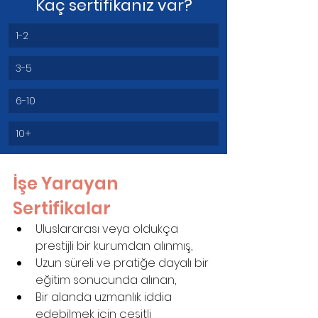
Kaç sertifikanız var?
1-2
3-5
6-10
10+
İşe Yarayan 
Sertifikalar
Uluslararası veya oldukça 
prestijli bir kurumdan alınmış,
Uzun süreli ve pratiğe dayalı bir 
eğitim sonucunda alınan,
Bir alanda uzmanlık iddia 
edebilmek için çeşitli 