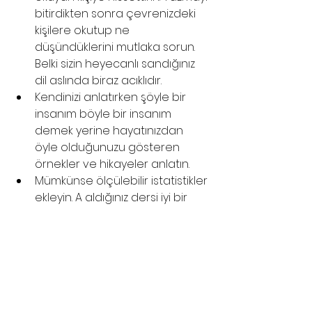
bitirdikten sonra çevrenizdeki 
kişilere okutup ne 
düşündüklerini mutlaka sorun. 
Belki sizin heyecanlı sandığınız 
dil aslında biraz acıklıdır.
Kendinizi anlatırken şöyle bir 
insanım böyle bir insanım 
demek yerine hayatınızdan 
öyle olduğunuzu gösteren 
örnekler ve hikayeler anlatın.
Mümkünse ölçülebilir istatistikler 
ekleyin. A aldığınız dersi iyi bir 
notla geçtim şeklinde 
tanımlamayın. Direkt olun.
Alan bilginizi gösterir 
terminolojiler kullanın. Özellikle 
de akademik bilgiler 
paylaşırken konuya hakim 