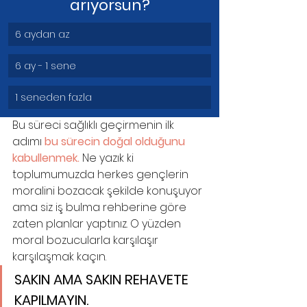
arıyorsun?
6 aydan az
6 ay - 1 sene
1 seneden fazla
Bu süreci sağlıklı geçirmenin ilk 
adımı 
bu sürecin doğal olduğunu 
kabullenmek.
 Ne yazık ki 
toplumumuzda herkes gençlerin 
moralini bozacak şekilde konuşuyor 
ama siz iş bulma rehberine göre 
zaten planlar yaptınız. O yüzden 
moral bozucularla karşılaşır 
karşılaşmak kaçın.
SAKIN AMA SAKIN REHAVETE 
KAPILMAYIN. 