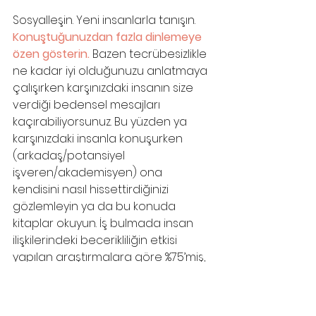
Sosyalleşin. Yeni insanlarla tanışın. 
Konuştuğunuzdan fazla dinlemeye 
özen gösterin. 
Bazen tecrübesizlikle 
ne kadar iyi olduğunuzu anlatmaya 
çalışırken karşınızdaki insanın size 
verdiği bedensel mesajları 
kaçırabiliyorsunuz. Bu yüzden ya 
karşınızdaki insanla konuşurken 
(arkadaş/potansiyel 
işveren/akademisyen) ona 
kendisini nasıl hissettirdiğinizi 
gözlemleyin ya da bu konuda 
kitaplar okuyun. İş bulmada insan 
ilişkilerindeki becerikliliğin etkisi 
yapılan araştırmalara göre %75’miş, 
bunu da aklınızın bir köşesinde 
bulundurun.
HAYAT DA İNSANLAR DA EN 