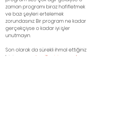
zaman programı biraz hafifletmek 
ve bazı şeyleri ertelemek 
zorundasınız. Bir program ne kadar 
gerçekçiyse o kadar iyi işler 
unutmayın.
Son olarak da sürekli ihmal ettiğiniz 
bir iş varsa 
güne ilk o işi yaparak 
başlayın. 
Alternatif olarak eğer bir 
gün önceden ertelediğiniz ve 
mutlaka yapılması gerekenler 
kategorinizde olan bir iş varsa o 
güne ilk o iş ile başlayın. Ve 
yetiştiremediğiniz işlerde 
Pomodoro Tekniği‘ni kullanmayı 
sakın unutmayın.
Hepinize çok verimli bir hafta dilerim.